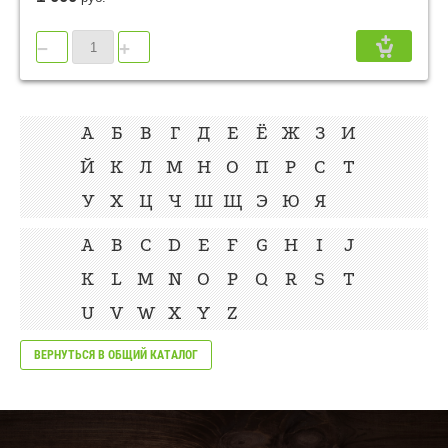
−
+
А
Б
В
Г
Д
Е
Ё
Ж
З
И
Й
К
Л
М
Н
О
П
Р
С
Т
У
Х
Ц
Ч
Ш
Щ
Э
Ю
Я
A
B
C
D
E
F
G
H
I
J
K
L
M
N
O
P
Q
R
S
T
U
V
W
X
Y
Z
ВЕРНУТЬСЯ В ОБЩИЙ КАТАЛОГ