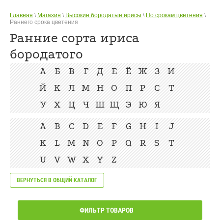
Главная
\
Магазин
\
Высокие бородатые ирисы
\
По срокам цветения
\
Раннего срока цветения
Ранние сорта ириса
бородатого
А
Б
В
Г
Д
Е
Ё
Ж
З
И
Й
К
Л
М
Н
О
П
Р
С
Т
У
Х
Ц
Ч
Ш
Щ
Э
Ю
Я
A
B
C
D
E
F
G
H
I
J
K
L
M
N
O
P
Q
R
S
T
U
V
W
X
Y
Z
ВЕРНУТЬСЯ В ОБЩИЙ КАТАЛОГ
ФИЛЬТР ТОВАРОВ